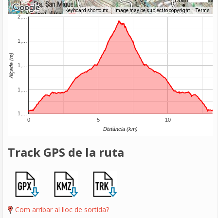
Keyboard shortcuts
Image may be subject to copyright
Terms
2,…
1,…
Alçada (m)
1,…
1,…
1,…
0
5
10
Distància (km)
Track GPS de la ruta
Com arribar al lloc de sortida?