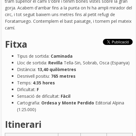
tram superior el camí s'obre i tenim bones vistes sobre la gran
gorja. Acabem d'arribar fins a la punta on hi ha ampli mirador del
circ, i tot seguit baixem uns metres fins al petit refugi de
Foratarruego. Contemplem el bast paisatge, i tornem pel mateix
camí.
Fitxa
Tipus de sortida:
Caminada
Lloc de sortida:
Revilla
Tella-Sin, Sobrab, Osca (Espanya)
Distància:
13,40 quilòmetres
Desnivell positiu:
765 metres
Temps:
4:35 hores
Dificultat:
F
Sensació de dificultat:
Fàcil
Cartografia:
Ordesa y Monte Perdido
Editorial Alpina
(1:25.000)
Itinerari