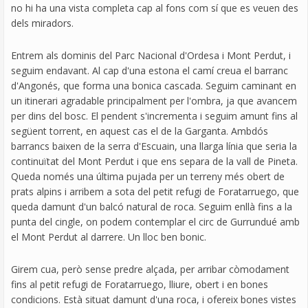
no hi ha una vista completa cap al fons com sí que es veuen des
dels miradors.
Entrem als dominis del Parc Nacional d'Ordesa i Mont Perdut, i
seguim endavant. Al cap d'una estona el camí creua el barranc
d'Angonés, que forma una bonica cascada. Seguim caminant en
un itinerari agradable principalment per l'ombra, ja que avancem
per dins del bosc. El pendent s'incrementa i seguim amunt fins al
següent torrent, en aquest cas el de la Garganta. Ambdós
barrancs baixen de la serra d'Escuain, una llarga línia que seria la
continuïtat del Mont Perdut i que ens separa de la vall de Pineta.
Queda només una última pujada per un terreny més obert de
prats alpins i arribem a sota del petit refugi de Foratarruego, que
queda damunt d'un balcó natural de roca. Seguim enllà fins a la
punta del cingle, on podem contemplar el circ de Gurrundué amb
el Mont Perdut al darrere. Un lloc ben bonic.
Girem cua, però sense predre alçada, per arribar còmodament
fins al petit refugi de Foratarruego, lliure, obert i en bones
condicions. Està situat damunt d'una roca, i ofereix bones vistes