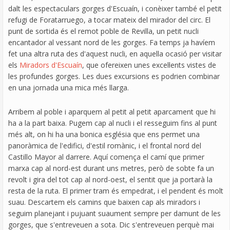
dalt les espectaculars gorges d'Escuaín, i conèixer també el petit
refugi de Foratarruego, a tocar mateix del mirador del circ. El
punt de sortida és el remot poble de Revilla, un petit nucli
encantador al vessant nord de les gorges. Fa temps ja havíem
fet una altra ruta des d'aquest nucli, en aquella ocasió per visitar
els
Miradors d'Escuaín
, que ofereixen unes excel·lents vistes de
les profundes gorges. Les dues excursions es podrien combinar
en una jornada una mica més llarga.
Arribem al poble i aparquem al petit al petit aparcament que hi
ha a la part baixa. Pugem cap al nucli i el resseguim fins al punt
més alt, on hi ha una bonica església que ens permet una
panoràmica de l'edifici, d'estil romànic, i el frontal nord del
Castillo Mayor al darrere. Aquí comença el camí que primer
marxa cap al nord-est durant uns metres, però de sobte fa un
revolt i gira del tot cap al nord-oest, el sentit que ja portarà la
resta de la ruta. El primer tram és empedrat, i el pendent és molt
suau. Descartem els camins que baixen cap als miradors i
seguim planejant i pujuant suaument sempre per damunt de les
gorges, que s'entreveuen a sota. Dic s'entreveuen perquè mai