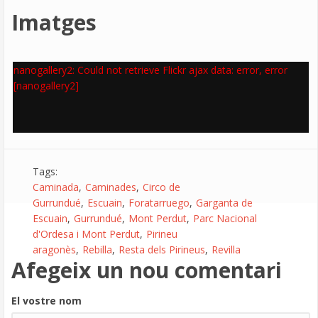
Imatges
nanogallery2: Could not retrieve Flickr ajax data: error, error
[nanogallery2]
Tags:
Caminada
Caminades
Circo de
Gurrundué
Escuain
Foratarruego
Garganta de
Escuain
Gurrundué
Mont Perdut
Parc Nacional
d'Ordesa i Mont Perdut
Pirineu
aragonès
Rebilla
Resta dels Pirineus
Revilla
Afegeix un nou comentari
El vostre nom