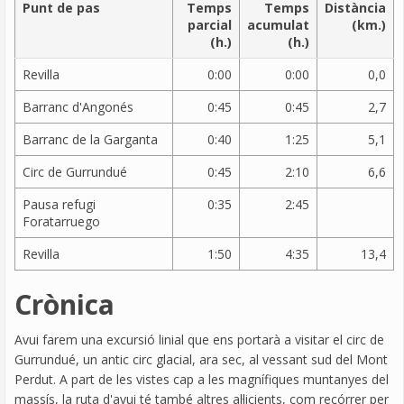
Punt de pas
Temps
Temps
Distància
parcial
acumulat
(km.)
(h.)
(h.)
Revilla
0:00
0:00
0,0
Barranc d'Angonés
0:45
0:45
2,7
Barranc de la Garganta
0:40
1:25
5,1
Circ de Gurrundué
0:45
2:10
6,6
Pausa refugi
0:35
2:45
Foratarruego
Revilla
1:50
4:35
13,4
Crònica
Avui farem una excursió linial que ens portarà a visitar el circ de
Gurrundué, un antic circ glacial, ara sec, al vessant sud del Mont
Perdut. A part de les vistes cap a les magnífiques muntanyes del
massís, la ruta d'avui té també altres al·licients, com recórrer per