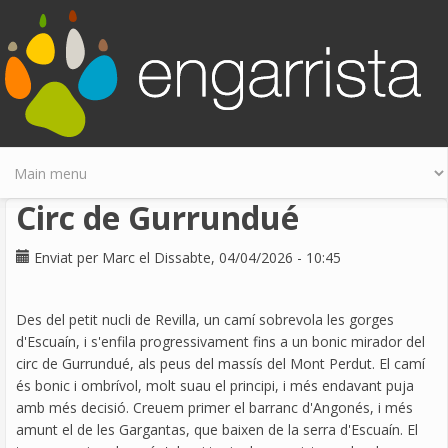
Skip to main content
Circ de Gurrundué
Enviat per
Marc
el Dissabte, 04/04/2026 - 10:45
Des del petit nucli de Revilla, un camí sobrevola les gorges
d'Escuaín, i s'enfila progressivament fins a un bonic mirador del
circ de Gurrundué, als peus del massís del Mont Perdut. El camí
és bonic i ombrívol, molt suau el principi, i més endavant puja
amb més decisió. Creuem primer el barranc d'Angonés, i més
amunt el de les Gargantas, que baixen de la serra d'Escuaín. El