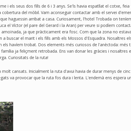
i els seus dos fills de 6 i 3 anys. Se'ls havia espatllat el cotxe, fei
a cobertura del mòbil. Vam aconseguir contactar amb el servei d'eme
s que haguessin arribat a casa. Curiosament, l'hotel Trobada on teníem 
ns truca el Víctor (el pare del Gerard i la Aran) per veure si podíem co
ica amoïnada, ja que pràcticament era fosc. Com que la zona no estava d
van a buscar el marit i els fills amb els Mossos d'Esquadra. Nosaltre
 on els havíem trobat. Dos elements més curiosos de l'anèctoda: més t
 família ja feliçment retrobada. Ens van donar les gràcies i nosaltres 
a. Curiositats de la ruta!
olt cansats. Inicialment la ruta d'avui havia de durar menys de cinc 
gats va provocar que la ruta fos dura i lenta. L'endemà ens espera una