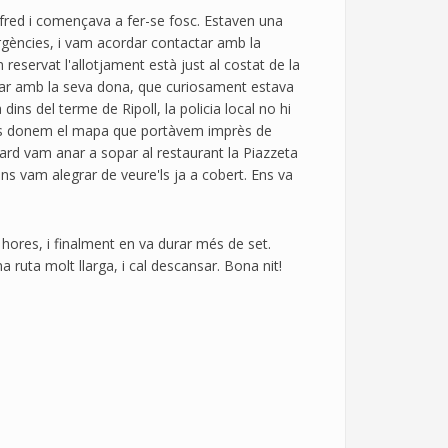
a fred i començava a fer-se fosc. Estaven una
rgències, i vam acordar contactar amb la
reservat l'allotjament està just al costat de la
ntactar amb la seva dona, que curiosament estava
ins del terme de Ripoll, la policia local no hi
s els donem el mapa que portàvem imprès de
ard vam anar a sopar al restaurant la Piazzeta
ens vam alegrar de veure'ls ja a cobert. Ens va
hores, i finalment en va durar més de set.
 ruta molt llarga, i cal descansar. Bona nit!