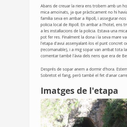
Abans de creuar la riera ens trobem amb un home 
mica amoïnats, ja que pràcticament no hi havi
família seva en arribar a Ripoll, i assegurar-no
policia local de Ripoll. En arribar a l'hotel, e
a les instal·lacions de la policia. Estava una m
pot fer res. Finalment la dona i la seva mare 
l'etapa d'avui assenyalant-los el punt concret
(recomanable), i a mig sopar van arribat tota la
comentar també l'àvia dels nens que era de Berg
Després de sopar anem a dormir d'hora. Estem m
Sobretot el fang, però també el fet d'anar carre
Imatges de l'etapa