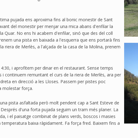
última pujada ens aproxima fins al bonic monestir de Sant
davant del monestir per menjar una mica abans d'enfilar la
la Quar. No ens hi acabem d'enfilar, sinó que des del coll
prenem una pista en baixada a l'esquerra que ens portarà fins
e la riera de Merlès, a l'alçada de la casa de la Molina, prenem
4:30, i aprofitem per dinar en el restaurant. Sense temps
 i continuem remuntant el curs de la riera de Merlès, ara per
 dreta en direcció a les Lloses. Passem per pistes poc
a molestar força.
r una pista asfaltada però molt pendent cap a Sant Esteve de
ar. Després d'una forta pujada seguim un tram més planer. La
ïda, i el paisatge combinat de plans verds, boscos i masies
 la temperatura baixa ràpidament. Fa força fred. Baixem fins a