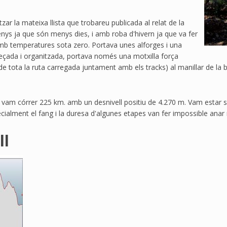
tzar la mateixa llista que trobareu publicada al relat de la
s ja que són menys dies, i amb roba d'hivern ja que va fer
amb temperatures sota zero. Portava unes alforges i una
ndreçada i organitzada, portava només una motxilla força
a de tota la ruta carregada juntament amb els tracks) al manillar de la 
a, vam córrer 225 km. amb un desnivell positiu de 4.270 m. Vam estar so
ecialment el fang i la duresa d'algunes etapes van fer impossible anar
ll