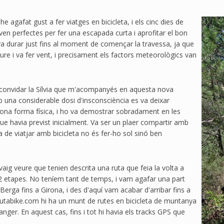
he agafat gust a fer viatges en bicicleta, i els cinc dies de
n perfectes per fer una escapada curta i aprofitar el bon
a durar just fins al moment de començar la travessa, ja que
re i va fer vent, i precisament els factors meteorològics van
 convidar la Sílvia que m'acompanyés en aquesta nova
b una considerable dosi d'insconsciència es va deixar
bona forma física, i ho va demostrar sobradament en les
ue havia previst inicialment. Va ser un plaer compartir amb
ma de viatjar amb bicicleta no és fer-ho sol sinó ben
vaig veure que tenien descrita una ruta que feia la volta a
12 etapes. No teníem tant de temps, i vam agafar una part
erga fins a Girona, i des d'aquí vam acabar d'arribar fins a
rutabike.com hi ha un munt de rutes en bicicleta de muntanya
anger. En aquest cas, fins i tot hi havia els tracks GPS que