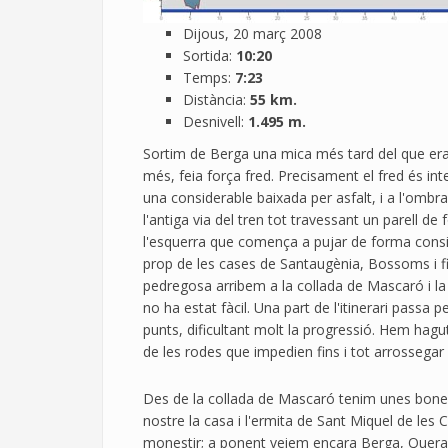
Dijous, 20 març 2008
Sortida:
10:20
Temps:
7:23
Distància:
55 km.
Desnivell:
1.495 m.
Sortim de Berga una mica més tard del que era 
més, feia força fred. Precisament el fred és 
una considerable baixada per asfalt, i a l'ombra
l'antiga via del tren tot travessant un parell d
l'esquerra que comença a pujar de forma consid
prop de les cases de Santaugènia, Bossoms i 
pedregosa arribem a la collada de Mascaró i la
no ha estat fàcil. Una part de l'itinerari passa 
punts, dificultant molt la progressió. Hem hag
de les rodes que impedien fins i tot arrossegar
Des de la collada de Mascaró tenim unes bones
nostre la casa i l'ermita de Sant Miquel de les Can
monestir; a ponent veiem encara Berga, Queral