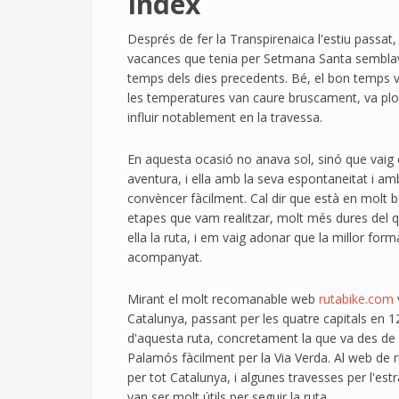
Índex
Després de fer la Transpirenaica l'estiu passat, 
vacances que tenia per Setmana Santa semblave
temps dels dies precedents. Bé, el bon temps v
les temperatures van caure bruscament, va plou
influir notablement en la travessa.
En aquesta ocasió no anava sol, sinó que vaig
aventura, i ella amb la seva espontaneitat i am
convèncer fàcilment. Cal dir que està en molt 
etapes que vam realitzar, molt més dures del q
ella la ruta, i em vaig adonar que la millor for
acompanyat.
Mirant el molt recomanable web
rutabike.com
Catalunya, passant per les quatre capitals en 
d'aquesta ruta, concretament la que va des de B
Palamós fàcilment per la Via Verda. Al web de 
per tot Catalunya, i algunes travesses per l'estr
van ser molt útils per seguir la ruta.