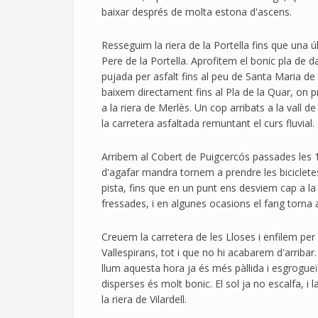
baixar després de molta estona d'ascens.
Resseguim la riera de la Portella fins que una 
Pere de la Portella. Aprofitem el bonic pla de 
pujada per asfalt fins al peu de Santa Maria de 
baixem directament fins al Pla de la Quar, on 
a la riera de Merlès. Un cop arribats a la vall d
la carretera asfaltada remuntant el curs fluvial.
Arribem al Cobert de Puigcercós passades les 1
d'agafar mandra tornem a prendre les bicicletes
pista, fins que en un punt ens desviem cap a la
fressades, i en algunes ocasions el fang torna 
Creuem la carretera de les Lloses i enfilem pe
Vallespirans, tot i que no hi acabarem d'arrib
llum aquesta hora ja és més pàl·lida i esgrogue
disperses és molt bonic. El sol ja no escalfa, i
la riera de Vilardell.