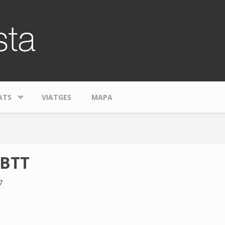
ATS
VIATGES
MAPA
 BTT
7