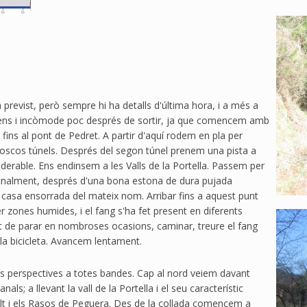
previst, però sempre hi ha detalls d'última hora, i a més a
intens i incòmode poc després de sortir, ja que comencem amb
 fins al pont de Pedret. A partir d'aquí rodem en pla per
e foscos túnels. Després del segon túnel prenem una pista a
erable. Ens endinsem a les Valls de la Portella. Passem per
finalment, després d'una bona estona de dura pujada
 casa ensorrada del mateix nom. Arribar fins a aquest punt
per zones humides, i el fang s'ha fet present en diferents
ut de parar en nombroses ocasions, caminar, treure el fang
 la bicicleta. Avancem lentament.
 perspectives a totes bandes. Cap al nord veiem davant
als; a llevant la vall de la Portella i el seu característic
t i els Rasos de Peguera. Des de la collada comencem a