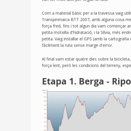
Com a material bàsic per a la travessa vaig utili
Transpirenaica BTT 2007, amb alguna cosa meny
força fred, fins i tot algun dia vam començar 
petita motxilla d'hidratació, i la Sílvia, més e
petita. Vaig instal·lar el GPS (amb la cartografi
fàcilment la ruta sense marge d'error.
Al final vam estar quatre dies sobre la biciclet
força lent, però les condicions del terreny, esp
Etapa 1. Berga - Ripo