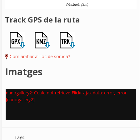
Distància (km)
Track GPS de la ruta
Com arribar al lloc de sortida?
Imatges
nanogallery2: Could not retrieve Flickr ajax data: error, error
[nanogallery2]
Tags: