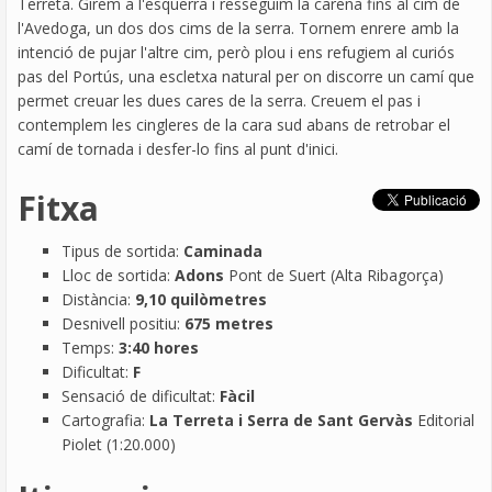
Terreta. Girem a l'esquerra i resseguim la carena fins al cim de
l'Avedoga, un dos dos cims de la serra. Tornem enrere amb la
intenció de pujar l'altre cim, però plou i ens refugiem al curiós
pas del Portús, una escletxa natural per on discorre un camí que
permet creuar les dues cares de la serra. Creuem el pas i
contemplem les cingleres de la cara sud abans de retrobar el
camí de tornada i desfer-lo fins al punt d'inici.
Fitxa
Tipus de sortida:
Caminada
Lloc de sortida:
Adons
Pont de Suert (Alta Ribagorça)
Distància:
9,10 quilòmetres
Desnivell positiu:
675 metres
Temps:
3:40 hores
Dificultat:
F
Sensació de dificultat:
Fàcil
Cartografia:
La Terreta i Serra de Sant Gervàs
Editorial
Piolet (1:20.000)