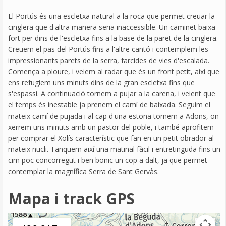
El Portús és una escletxa natural a la roca que permet creuar la
cinglera que d'altra manera seria inaccessible. Un caminet baixa
fort per dins de l'escletxa fins a la base de la paret de la cinglera.
Creuem el pas del Portús fins a l'altre cantó i contemplem les
impressionants parets de la serra, farcides de vies d'escalada.
Comença a ploure, i veiem al radar que és un front petit, així que
ens refugiem uns minuts dins de la gran escletxa fins que
s'espassi. A continuació tornem a pujar a la carena, i veient que
el temps és inestable ja prenem el camí de baixada. Seguim el
mateix camí de pujada i al cap d'una estona tornem a Adons, on
xerrem uns minuts amb un pastor del poble, i també aprofitem
per comprar el Xolís característic que fan en un petit obrador al
mateix nucli. Tanquem així una matinal fàcil i entretinguda fins un
cim poc concorregut i ben bonic un cop a dalt, ja que permet
contemplar la magnífica Serra de Sant Gervàs.
Mapa i track GPS