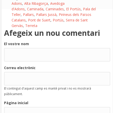
Adons
Alta Ribagorça
Avedoga
d'Adons
Caminada
Caminades
El Portús
Pala del
Teller
Pallars
Pallars Jussà
Pirineus dels Països
Catalans
Pont de Suert
Portús
Serra de Sant
Gervàs
Terreta
Afegeix un nou comentari
El vostre nom
Correu electrònic
El contingut d'aquest camp es manté privat i no es mostrarà
públicament.
Pàgina inicial