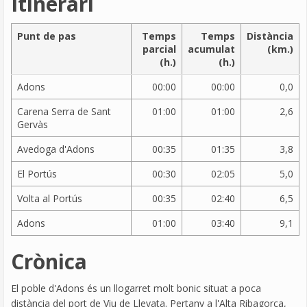
Itinerari
Punt de pas
Temps
Temps
Distància
parcial
acumulat
(km.)
(h.)
(h.)
Adons
00:00
00:00
0,0
Carena Serra de Sant
01:00
01:00
2,6
Gervàs
Avedoga d'Adons
00:35
01:35
3,8
El Portús
00:30
02:05
5,0
Volta al Portús
00:35
02:40
6,5
Adons
01:00
03:40
9,1
Crònica
El poble d'Adons és un llogarret molt bonic situat a poca
distància del port de Viu de Llevata. Pertany a l'Alta Ribagorça,