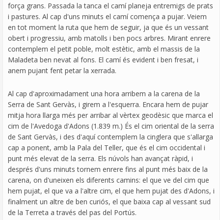
força grans. Passada la tanca el camí planeja entremigs de prats
i pastures. Al cap d'uns minuts el camí comença a pujar. Veiem
en tot moment la ruta que hem de seguir, ja que és un vessant
obert i progressiu, amb matolls i ben pocs arbres. Mirant enrere
contemplem el petit poble, molt estètic, amb el massis de la
Maladeta ben nevat al fons. El camí és evident i ben fresat, i
anem pujant fent petar la xerrada.
Al cap d'aproximadament una hora arribem a la carena de la
Serra de Sant Gervàs, i girem a l'esquerra. Encara hem de pujar
mitja hora llarga més per arribar al vèrtex geodèsic que marca el
cim de l'Avedoga d'Adons (1.839 m.) És el cim oriental de la serra
de Sant Gervàs, i des d'aquí contemplem la cinglera que s'allarga
cap a ponent, amb la Pala del Teller, que és el cim occidental i
punt més elevat de la serra. Els núvols han avançat ràpid, i
després d'uns minuts tornem enrere fins al punt més baix de la
carena, on d'uneixen els diferents camins: el que ve del cim que
hem pujat, el que va a l'altre cim, el que hem pujat des d'Adons, i
finalment un altre de ben curiós, el que baixa cap al vessant sud
de la Terreta a través del pas del Portús.