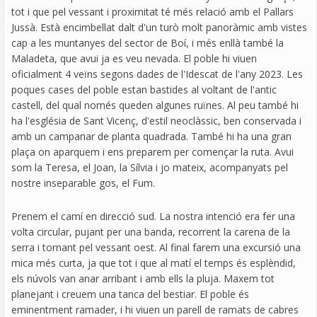
tot i que pel vessant i proximitat té més relació amb el Pallars
Jussà. Està encimbellat dalt d'un turò molt panoràmic amb vistes
cap a les muntanyes del sector de Boí, i més enllà també la
Maladeta, que avui ja es veu nevada. El poble hi viuen
oficialment 4 veïns segons dades de l'Idescat de l'any 2023. Les
poques cases del poble estan bastides al voltant de l'antic
castell, del qual només queden algunes ruïnes. Al peu també hi
ha l'església de Sant Vicenç, d'estil neoclàssic, ben conservada i
amb un campanar de planta quadrada. També hi ha una gran
plaça on aparquem i ens preparem per començar la ruta. Avui
som la Teresa, el Joan, la Sílvia i jo mateix, acompanyats pel
nostre inseparable gos, el Fum.
Prenem el camí en direcció sud. La nostra intenció era fer una
volta circular, pujant per una banda, recorrent la carena de la
serra i tornant pel vessant oest. Al final farem una excursió una
mica més curta, ja que tot i que al matí el temps és esplèndid,
els núvols van anar arribant i amb ells la pluja. Maxem tot
planejant i creuem una tanca del bestiar. El poble és
eminentment ramader, i hi viuen un parell de ramats de cabres