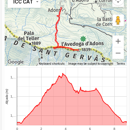
ICC CAT
Keyboard shortcuts
Image may be subject to copyright
Terms
1,…
Alçada (m)
1,…
1,…
0
2
4
6
8